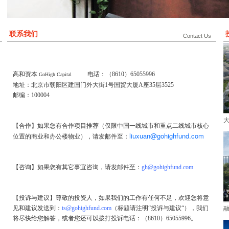
联系我们
Contact Us
高和资本
电话：（
8610
）
65055996
GoHigh Capital
地址：北京市朝阳区建国门外大街
1
号国贸大厦A座35层35
25
邮编：
100004
【合作
】
如果您有合作项目推荐（仅限中国一线城市和重点二线城市核心
liuxuan@gohighfund.com
位置的商业和办公楼物业），请发邮件至：
【咨询】
如果您有其它事宜咨询，请发邮件至：
gh@gohighfund.com
【投诉与建议】尊敬的投资人，如果我们的工作有任何不足，欢迎您将意
见和建议发送到：
ts@gohighfund.com
（标题请注明“投诉与建议“），我们
将尽快给您解答，或者您还可以拨打投诉电话：（8610）65055996。