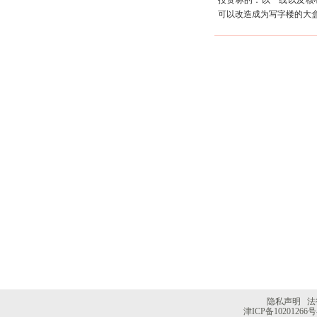
投资标的：以一线以及核
可以改造成为写字楼的大
隐私声明
法
津ICP备10201266号