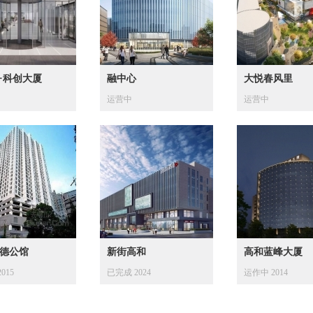
·科创大厦
融中心
大悦春风里
运营中
运营中
德公馆
新街高和
高和蓝峰大厦
015
已完成 2024
运作中 2014