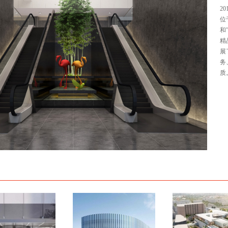
2
位
和
精
展
务
质