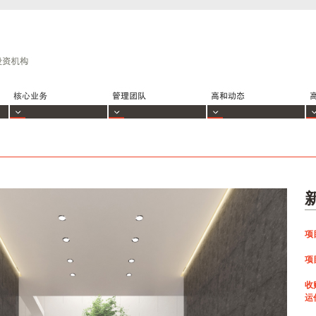
项
项
收
运